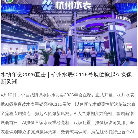
水协年会2026直击 | 杭州水表C-115号展位掀起AI摄像
新风潮
4月16日，中国城镇供水排水协会2026年会在深圳正式开幕。杭州水表
携AI摄像直读水表重磅亮相C115展位，以创新技术颠覆性解决传统水表
全流程应用痛点，掀起AI摄像新风潮。AI人气爆棚实力亮相、智领新潮
展会首日，AI摄像直读水表重磅亮相，双模配置、摄像模块可复用、全
表盘识别等众多亮点赢得大家一致青睐与认可。展位还依托行业首个AI