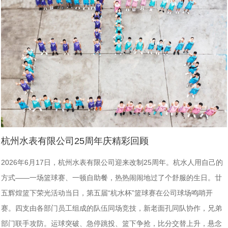
杭州水表有限公司25周年庆精彩回顾
2026年6月17日，杭州水表有限公司迎来改制25周年。杭水人用自己的
方式——一场篮球赛、一顿自助餐，热热闹闹地过了个舒服的生日。廿
五辉煌篮下荣光活动当日，第五届“杭水杯”篮球赛在公司球场鸣哨开
赛。四支由各部门员工组成的队伍同场竞技，新老面孔同队协作，兄弟
部门联手攻防。运球突破、急停跳投、篮下争抢，比分交替上升，悬念