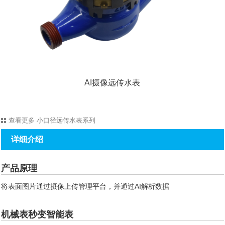
AI摄像远传水表
查看更多
小口径远传水表系列
详细介绍
产品原理
将表面图片通过摄像上传管理平台，并通过AI解析数据
机械表秒变智能表