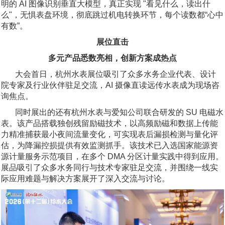
明的 AI 图像识别垂直大模型，真正实现 "看见什么，读出什
么"，无惧表盘环境，彻底跳过机电转换环节，每个读数都“心中
有数”。
展位直击
多元产品悉数亮相，创新方案成热点
大会首日，杭州水表展位吸引了众多水务企业代表、设计
院专家及行业伙伴驻足交流，AI 摄像直读远传水表成为现场咨
询焦点。
同时展出的还有杭州水表与爱知公司联合研发的 SU 电磁水
表。该产品搭载独创残留励磁技术，以高频励磁和数据上传能
力精准捕获最小夜间流量变化，可实现表后漏损检测与量化评
估，为降漏控损提供有效监测抓手。该技术已入选国家能源资
源计量服务示范项目，在多个 DMA 分区计量实践中得到应用。
展品吸引了众多水务同行与技术专家驻足交流，并围绕一线实
际应用难题与解决方案展开了深入交流与讨论。