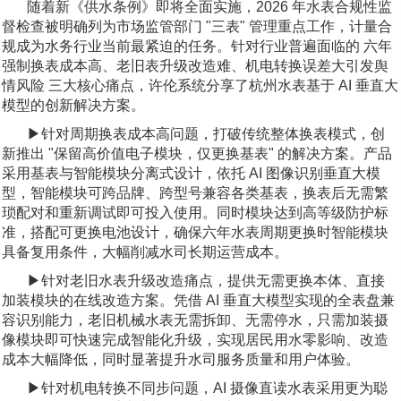
随着新《供水条例》即将全面实施，2026 年水表合规性监
督检查被明确列为市场监管部门 "三表" 管理重点工作，计量合
规成为水务行业当前最紧迫的任务。针对行业普遍面临的 六年
强制换表成本高、老旧表升级改造难、机电转换误差大引发舆
情风险 三大核心痛点，许伦系统分享了杭州水表基于 AI 垂直大
模型的创新解决方案。
▶针对周期换表成本高问题，打破传统整体换表模式，创
新推出 "保留高价值电子模块，仅更换基表" 的解决方案。产品
采用基表与智能模块分离式设计，依托 AI 图像识别垂直大模
型，智能模块可跨品牌、跨型号兼容各类基表，换表后无需繁
琐配对和重新调试即可投入使用。同时模块达到高等级防护标
准，搭配可更换电池设计，确保六年水表周期更换时智能模块
具备复用条件，大幅削减水司长期运营成本。
▶针对老旧水表升级改造痛点，提供无需更换本体、直接
加装模块的在线改造方案。凭借 AI 垂直大模型实现的全表盘兼
容识别能力，老旧机械水表无需拆卸、无需停水，只需加装摄
像模块即可快速完成智能化升级，实现居民用水零影响、改造
成本大幅降低，同时显著提升水司服务质量和用户体验。
▶针对机电转换不同步问题，AI 摄像直读水表采用更为聪