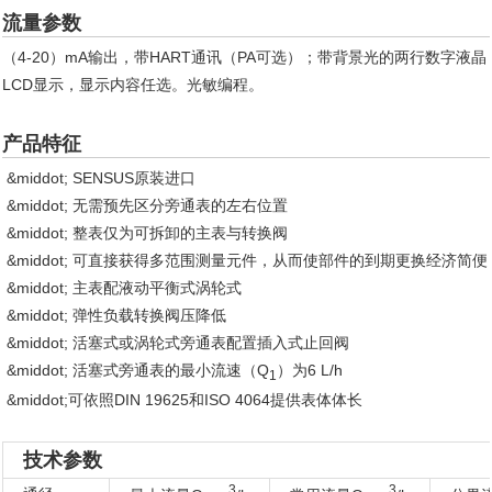
流量参数
（4-20）mA输出，带HART通讯（PA可选）；带背景光的两行数字液晶
LCD显示，显示内容任选。光敏编程。
产品特征
&middot; SENSUS原装进口
&middot; 无需预先区分旁通表的左右位置
&middot; 整表仅为可拆卸的主表与转换阀
&middot; 可直接获得多范围测量元件，从而使部件的到期更换经济简便
&middot; 主表配液动平衡式涡轮式
&middot; 弹性负载转换阀压降低
&middot; 活塞式或涡轮式旁通表配置插入式止回阀
&middot; 活塞式旁通表的最小流速（Q
）为6 L/h
1
&middot;可依照DIN 19625和ISO 4064提供表体体长
技术参数
3
3