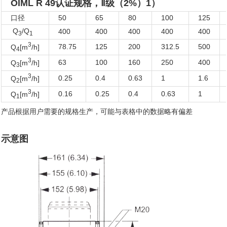
OIML R 49认证规格，Ⅱ级（2%）1）
口径
50
65
80
100
125
Q
/Q
400
400
400
400
400
3
1
3
78.75
125
200
312.5
500
Q
[m
/h]
4
3
63
100
160
250
400
Q
[m
/h]
3
3
0.25
0.4
0.63
1
1.6
Q
[m
/h]
2
3
0.16
0.25
0.4
0.63
1
Q
[m
/h]
1
产品根据用户需要的规格生产，可能与表格中的数据略有偏差
示意图