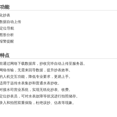
功能
能化抄表
表数据自动上传
S定位导航
据图形分析
动报警提醒
特点
表前通过网络下载数据库，抄收完毕自动上传至服务器。
线网络传输，无需来回导数据，提升抄表效率。
好的人机交互功能，降低专业要求，更易上手。
时适用于远传水表集抄和普通水表抄收。
缝对接水司营业系统，实现无纸化抄表、收费。
时定位抄表员，可对水表故障等状况进行拍照储存。
工录入和拍照双重保险，杜绝误抄、估表等现象。