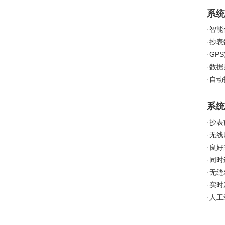
系统
·智
·抄
·GP
·数
·自
系统
·抄
·无
·良
·同
·无
·实
·人