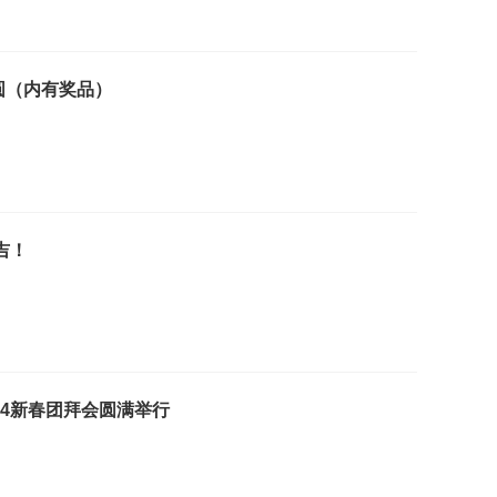
团圆（内有奖品）
吉！
024新春团拜会圆满举行